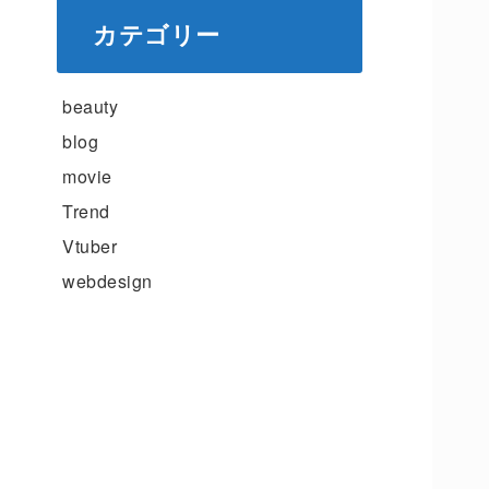
カテゴリー
beauty
blog
movie
Trend
Vtuber
webdesign