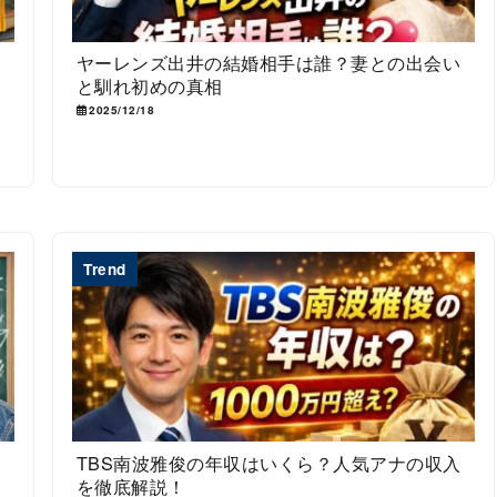
徹
ヤーレンズ出井の結婚相手は誰？妻との出会い
と馴れ初めの真相
2025/12/18
Trend
身
TBS南波雅俊の年収はいくら？人気アナの収入
を徹底解説！