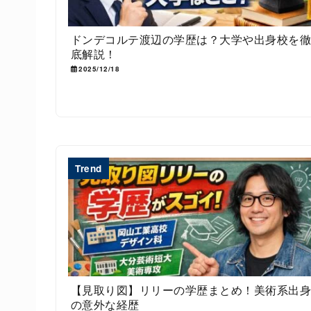
ドンデコルテ渡辺の学歴は？大学や出身校を
底解説！
2025/12/18
Trend
【見取り図】リリーの学歴まとめ！美術系出
の意外な経歴