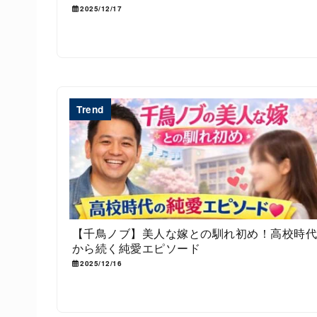
2025/12/17
Trend
【千鳥ノブ】美人な嫁との馴れ初め！高校時
から続く純愛エピソード
2025/12/16