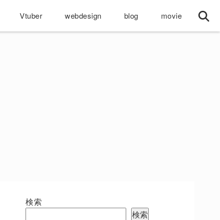
Vtuber
webdesign
blog
movie
検索
検索